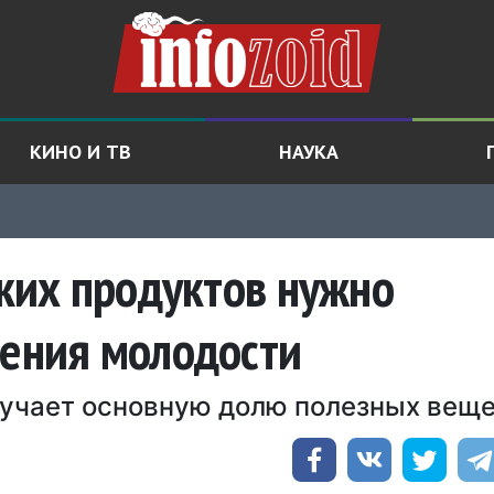
КИНО И ТВ
НАУКА
аких продуктов нужно
нения молодости
лучает основную долю полезных вещ