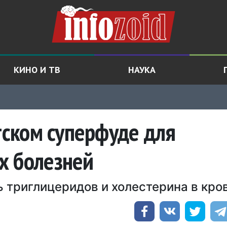
КИНО И ТВ
НАУКА
етском суперфуде для
х болезней
 триглицеридов и холестерина в кро