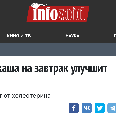
КИНО И ТВ
НАУКА
каша на завтрак улучшит
т от холестерина