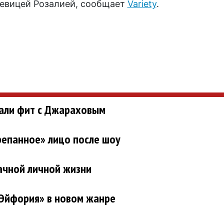
певицей Розалией, сообщает
Variety
.
сали фит с Джараховым
репанное» лицо после шоу
ачной личной жизни
«Эйфория» в новом жанре