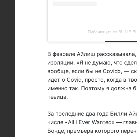
Публикация от BILLIE EIL
В феврале Айлиш рассказывала,
изоляции. «Я не думаю, что сде
вообще, если бы не Covid», — ск
идет о Covid, просто, когда в тв
именно так. Поэтому я должна б
певица.
За последние два года Билли Ай
числе «All I Ever Wanted» — гл
Бонде, премьера которого перене