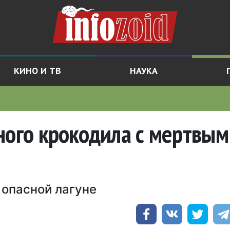
КИНО И ТВ
НАУКА
ного крокодила с мертвым
 опасной лагуне