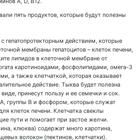
инов А, D, В12.
вали пять продуктов, которые будут полезны
 с гепатопротекторным действием, которые
точной мембраны гепатоцитов – клеток печени,
щите липидов в клеточной мембране от
огата каротиноидами, фосфолипидами, омега-3
ми, а также клетчаткой, которая оказывает
алительное действие. Тыква будет полезна
виде, принесут пользу и ее семечки и сок.
 А, группы В и фосфором, которые служат
ля клеток печени. Клетчатка свеклы
е пути и помогает при застое желчи.
ина, клюква) содержат много каротина,
щевых волокон (пектинов, клетчатки).