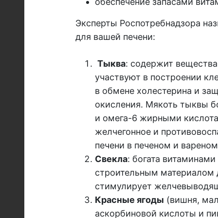
обеспечение запасами витам
Эксперты Роспотребнадзора наз
для вашей печени:
Тыква
: содержит вещества
участвуют в построении кле
в обмене холестерина и за
окисления. Мякоть тыквы б
и омега-6 жирными кислота
желчегонное и противовосп
печени в печеном и вареном 
Свекла
: богата витаминами
строительным материалом д
стимулирует желчевыводящи
Красные ягоды
(вишня, мал
аскорбиновой кислоты и пи