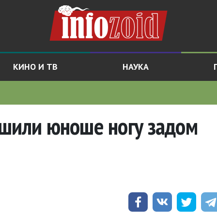
КИНО И ТВ
НАУКА
ишили юноше ногу задом