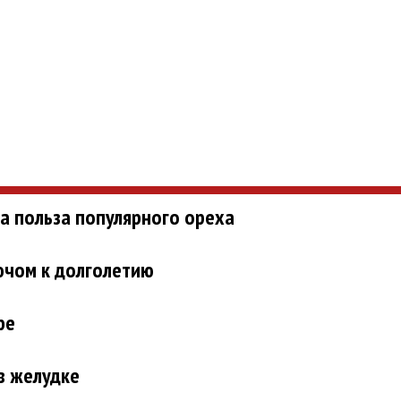
та польза популярного ореха
ючом к долголетию
фе
в желудке