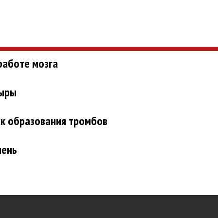
работе мозга
дыры
к образования тромбов
мень