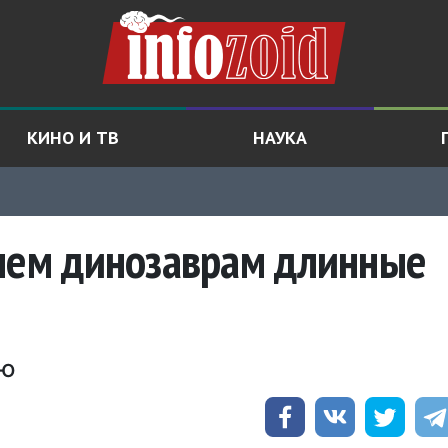
КИНО И ТВ
НАУКА
ачем динозаврам длинные
ию