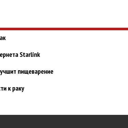
ак
ернета Starlink
улучшит пищеварение
ти к раку