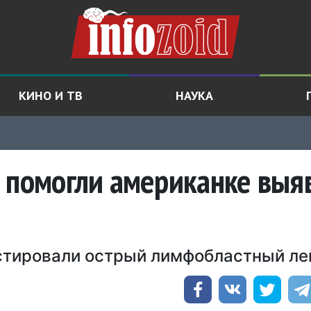
КИНО И ТВ
НАУКА
 помогли американке выя
остировали острый лимфобластный ле