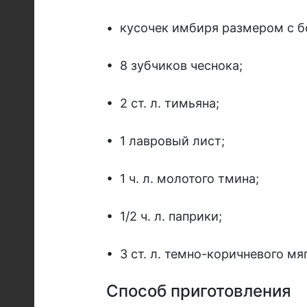
•
кусочек имбиря размером с б
•
8 зубчиков чеснока;
•
2 ст. л. тимьяна;
•
1 лавровый лист;
•
1 ч. л. молотого тмина;
•
1/2 ч. л. паприки;
•
3 ст. л. темно-коричневого мя
Способ приготовления