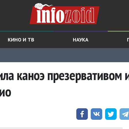
КИНО И ТВ
НАУКА
ла каноэ презервативом 
кио