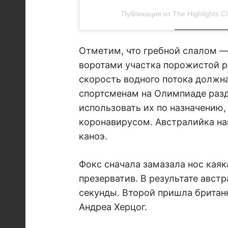
Публикация от The Highlights Cl
Отметим, что гребной слалом —
воротами участка порожистой р
скорость водного потока должна
спортсменам на Олимпиаде разд
использовать их по назначению,
коронавирусом. Австралийка на
каноэ.
Фокс сначала замазала нос каяк
презерватив. В результате австр
секунды. Второй пришла брита
Андреа Херцог.