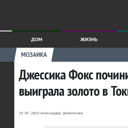
ДОМ
ЖИЗНЬ
МОЗАИКА
Джессика Фокс почини
выиграла золото в То
29.07.2021
|
Александра Дементьева