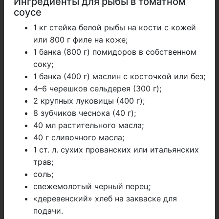
Ингредиенты для рыбы в томатном
соусе
1 кг стейка белой рыбы на кости с кожей
или 800 г филе на коже;
1 банка (800 г) помидоров в собственном
соку;
1 банка (400 г) маслин с косточкой или без;
4–6 черешков сельдерея (300 г);
2 крупных луковицы (400 г);
8 зубчиков чеснока (40 г);
40 мл растительного масла;
40 г сливочного масла;
1 ст. л. сухих прованских или итальянских
трав;
соль;
свежемолотый черный перец;
«деревенский» хлеб на закваске для
подачи.