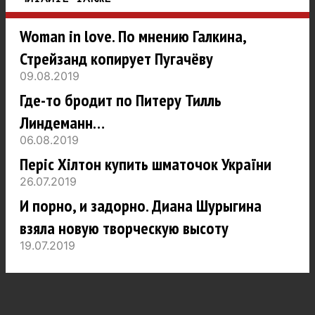
Woman in love. По мнению Галкина,
Стрейзанд копирует Пугачёву
09.08.2019
Где-то бродит по Питеру Тилль
Линдеманн…
06.08.2019
Періс Хілтон купить шматочок України
26.07.2019
И порно, и задорно. Диана Шурыгина
взяла новую творческую высоту
19.07.2019