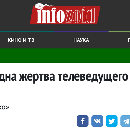
КИНО И ТВ
НАУКА
одна жертва телеведущего
ко»