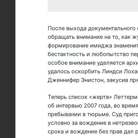
После выхода документального 
обращать внимание на то, как 
формирование имиджа знаменито
бестактность и любопытство пе
особое внимание уделяется арх
удалось оскорбить Линдси Лоха
Дженнифер Энистон, закусив пря
Теперь список «жертв» Леттерм
об интервью 2007 года, во врем
пребывании в тюрьме. Суд приг
условно за вождение в нетрезво
срока и вождение без прав дал 