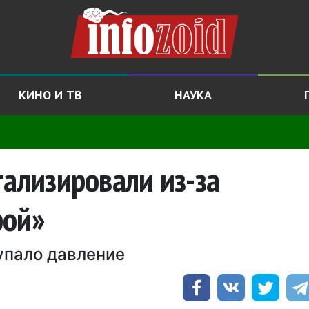
КИНО И ТВ
НАУКА
тализировали из-за
рой»
упало давление