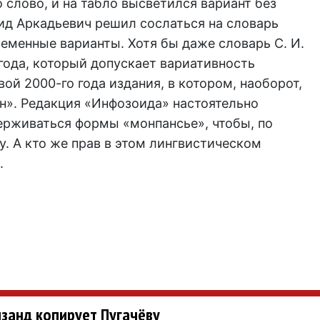
 слово, и на табло высветился вариант без
нид Аркадьевич решил сослаться на словарь
ременные варианты. Хотя бы даже словарь С. И.
года, который допускает вариативность
ой 2000-го года издания, в котором, наоборот,
«н». Редакция «Инфозоида» настоятельно
ерживаться формы «монпансье», чтобы, по
у. А кто же прав в этом лингвистическом
.
йзанд копирует Пугачёву