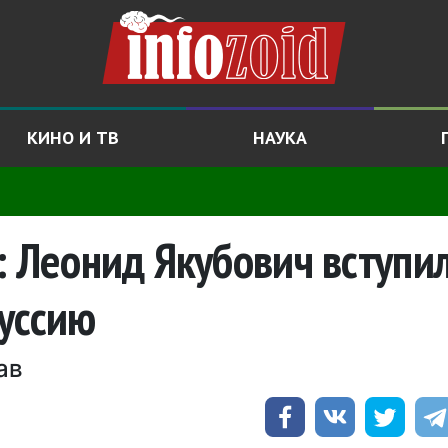
КИНО И ТВ
НАУКА
: Леонид Якубович вступил
уссию
ав