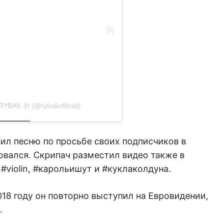
BAK 🎻 (@rybakofficial)
ил песню по просьбе своих подписчиков в
ровался. Скрипач разместил видео также в
и
#violin, #карольишут и #куклаколдуна
.
018 году он повторно выступил на Евровидении,
.