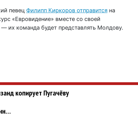
кий певец
Филипп Киркоров отправится
на
урс «Евровидение» вместе со своей
 — их команда будет представлять Молдову.
йзанд копирует Пугачёву
анн…