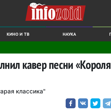
КИНО И ТВ
НАУКА
лнил кавер песни «Короля
тарая классика"