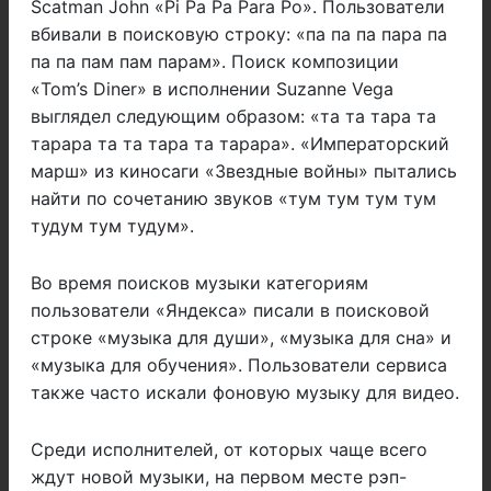
Scatman John
«Pi Pa Pa Para Po». Пользователи
вбивали в поисковую строку:
«па па па пара па
па па пам пам парам»
. Поиск к
омпозиции
«Tom’s Diner» в исполнении Suzanne Vega
выглядел следующим образом: «та та тара та
тарара та та тара та тарара».
«Императорский
марш» из киносаги «Звездные войны» пытались
найти по сочетанию звуков
«тум тум тум тум
тудум тум тудум»
.
Во время поисков музыки категориям
пользователи
«Яндекса» писали в поисковой
строке
«музыка для души», «музыка для сна» и
«музыка для обучения». Пользователи сервиса
также часто искали фоновую музыку для видео.
Среди исполнителей, от которых чаще всего
ждут новой музыки, на первом месте рэп-