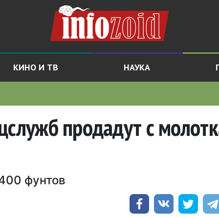
КИНО И ТВ
НАУКА
цслужб продадут с молотк
4400 фунтов