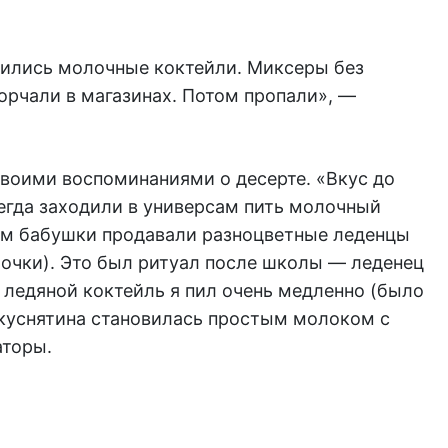
чились молочные коктейли. Миксеры без
орчали в магазинах. Потом пропали», —
воими воспоминаниями о десерте. «Вкус до
егда заходили в универсам пить молочный
ом бабушки продавали разноцветные леденцы
лочки). Это был ритуал после школы — леденец
т ледяной коктейль я пил очень медленно (было
 вкуснятина становилась простым молоком с
аторы.