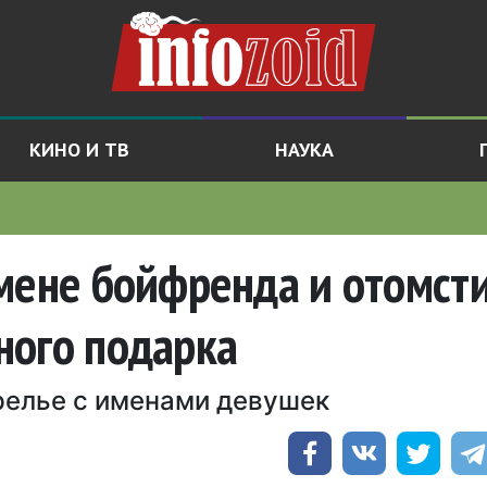
КИНО И ТВ
НАУКА
мене бойфренда и отомст
ного подарка
релье с именами девушек