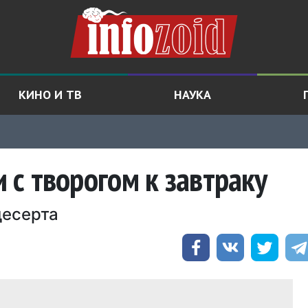
КИНО И ТВ
НАУКА
с творогом к завтраку
десерта