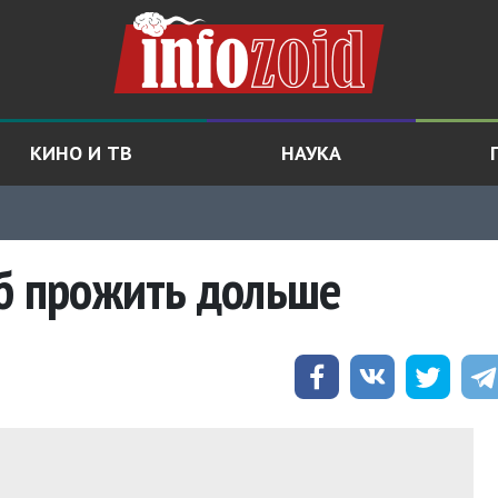
КИНО И ТВ
НАУКА
об прожить дольше