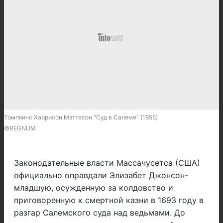
Томпкинс Харрисон Маттесон "Суд в Салеме" (1855)
©REGNUM
Законодательные власти Массачусетса (США)
официально оправдали Элизабет Джонсон-
младшую, осужденную за колдовство и
приговоренную к смертной казни в 1693 году в
разгар Салемского суда над ведьмами. До