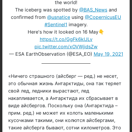
the world!
The iceberg was spotted by
@BAS_News
and
confirmed from
@usnatice
using
@CopernicusEU
#Sentinel1
imagery.
Here's how it looked on 16 May👇
https://t.co/GgFk6kIJLv
pic.twitter.com/xOVWjidsZw
— ESA EarthObservation (@ESA_EO)
May 19, 2021
«Ничего страшного (айсберг — ред.) не несет,
это обычная жизнь Антарктиды, она так теряет
свой лед, ледники вырастают, лед
накапливается, а Антарктида их сбрасывает в
виде айсбергов. Поскольку она (Антарктида –
прим. ред.) не может их колоть маленькими
кусочками такими, они колются айсбергами,
такие айсберга бывают, сотни километров. Это