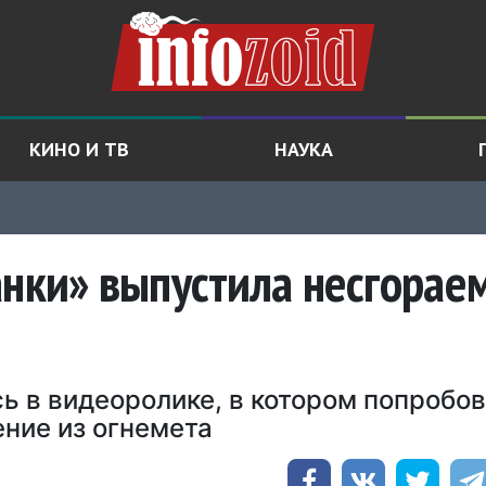
КИНО И ТВ
НАУКА
анки» выпустила несгорае
ь в видеоролике, в котором попробо
ние из огнемета