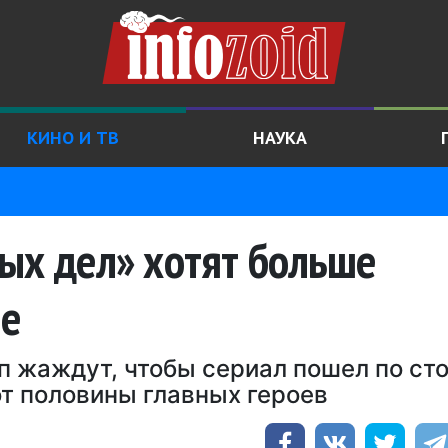
КИНО И ТВ
НАУКА
ых дел» хотят больше
не
п жаждут, чтобы сериал пошел по ст
от половины главных героев