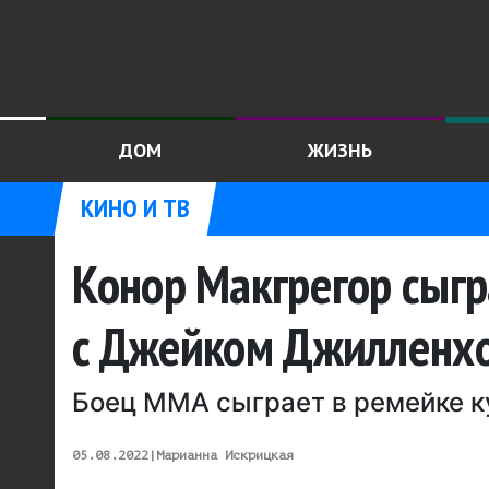
ДОМ
ЖИЗНЬ
КИНО И ТВ
Конор Макгрегор сыгр
с Джейком Джилленх
Боец ММА сыграет в ремейке ку
05.08.2022
|
Марианна Искрицкая