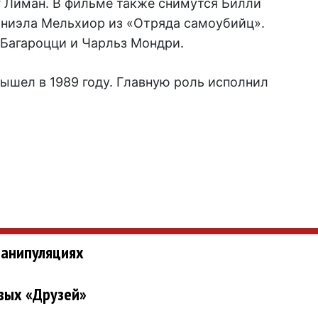
 Лиман. В фильме также снимутся Билли
ниэла Мельхиор из «Отряда самоубийц».
Багароцци и Чарльз Мондри.
ышел в 1989 году. Главную роль исполнил
манипуляциях
вых «Друзей»