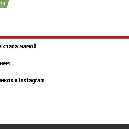
ЕЙ
з стала мамой
рнем
иков в Instagram