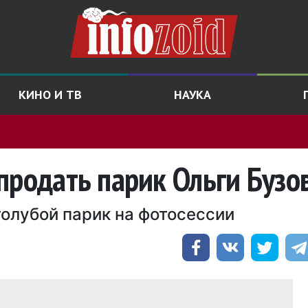
КИНО И ТВ
НАУКА
продать парик Ольги Бузо
олубой парик на фотосессии