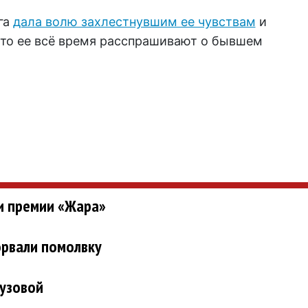
га
дала волю захлестнувшим ее чувствам
и
что ее всё время расспрашивают о бывшем
ии премии «Жара»
орвали помолвку
узовой