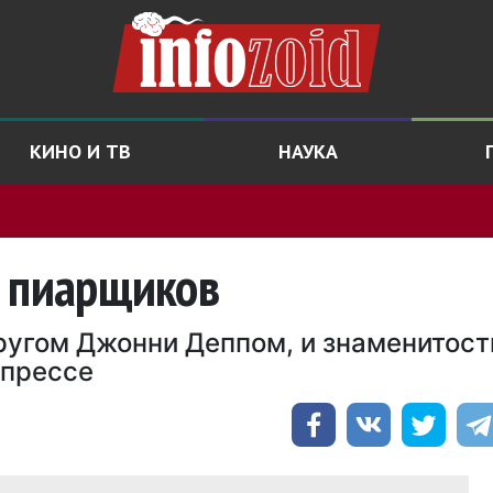
КИНО И ТВ
НАУКА
а пиарщиков
ругом Джонни Деппом, и знаменитост
 прессе