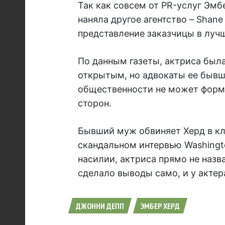
Так как совсем от PR-услуг Эмб
наняла другое агентство – Shane
представление заказчицы в лучш
По данным газеты, актриса была
открытым, но адвокаты ее бывше
общественности не может форми
сторон.
Бывший муж обвиняет Херд в кл
скандальном интервью Washingt
насилии, актриса прямо не наз
сделало выводы само, и у акте
ДЖОННИ ДЕПП
ЭМБЕР ХЕРД