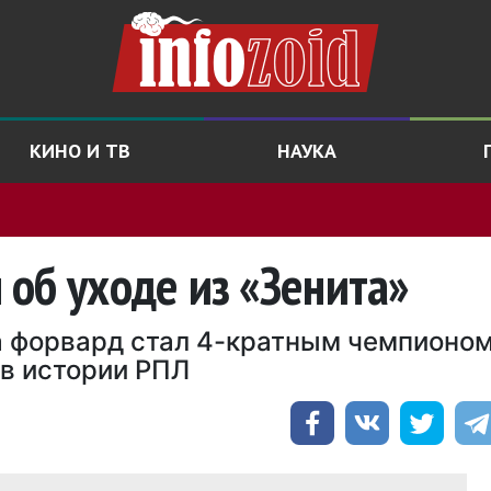
КИНО И ТВ
НАУКА
об уходе из «Зенита»
ба форвард стал 4-кратным чемпионо
в истории РПЛ