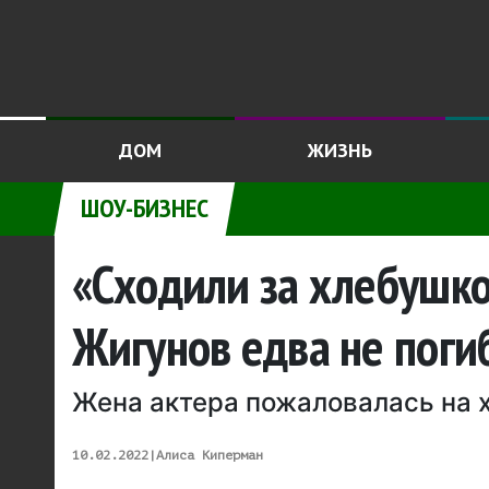
ДОМ
ЖИЗНЬ
ШОУ-БИЗНЕС
«Сходили за хлебушко
Жигунов едва не поги
Жена актера пожаловалась на 
10.02.2022
|
Алиса Киперман