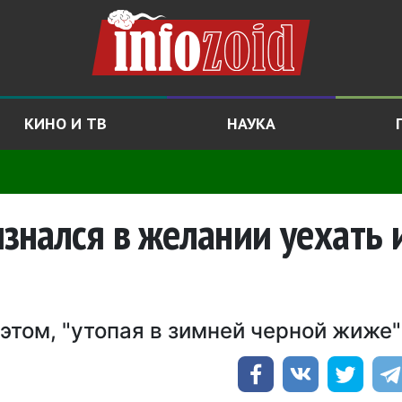
КИНО И ТВ
НАУКА
нался в желании уехать 
том, "утопая в зимней черной жиже"