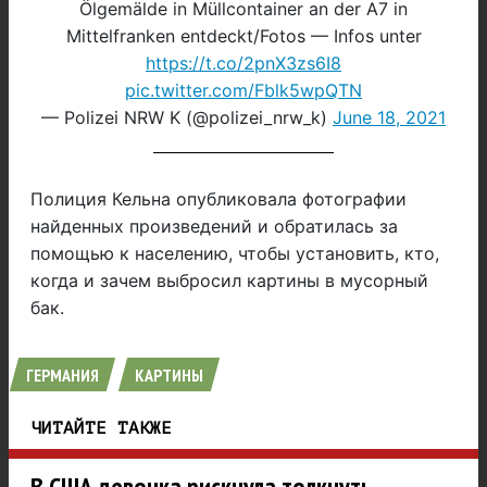
Ölgemälde in Müllcontainer an der A7 in
Mittelfranken entdeckt/Fotos — Infos unter
https://t.co/2pnX3zs6I8
pic.twitter.com/Fblk5wpQTN
— Polizei NRW K (@polizei_nrw_k)
June 18, 2021
Полиция Кельна опубликовала фотографии
найденных произведений и обратилась за
помощью к населению, чтобы установить, кто,
когда и зачем выбросил картины в мусорный
бак.
ГЕРМАНИЯ
КАРТИНЫ
ЧИТАЙТЕ ТАКЖЕ
В США девочка рискнула толкнуть