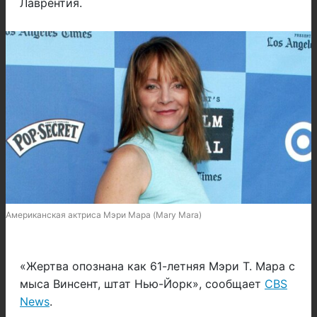
Лаврентия.
Американская актриса Мэри Мара (Mary Mara)
«Жертва опознана как 61-летняя Мэри Т. Мара с
мыса Винсент, штат Нью-Йорк», сообщает
CBS
News
.