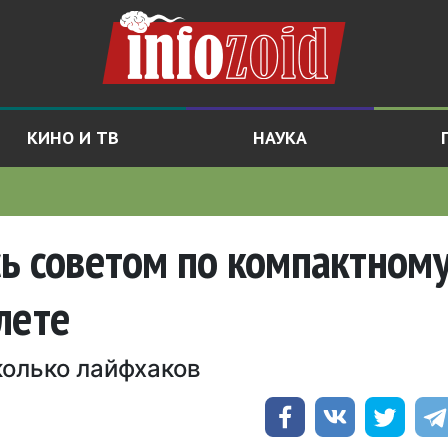
КИНО И ТВ
НАУКА
ь советом по компактном
лете
олько лайфхаков