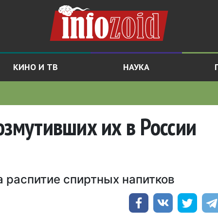
КИНО И ТВ
НАУКА
озмутивших их в России
а распитие спиртных напитков