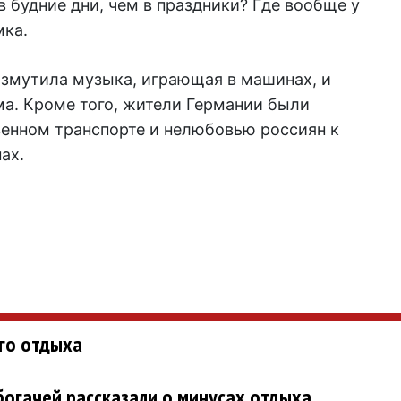
 будние дни, чем в праздники? Где вообще у
мка.
озмутила музыка, играющая в машинах, и
а. Кроме того, жители Германии были
енном транспорте и нелюбовью россиян к
ах.
го отдыха
огачей рассказали о минусах отдыха