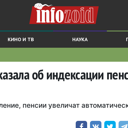
КИНО И ТВ
НАУКА
казала об индексации пен
вление, пенсии увеличат автоматичес