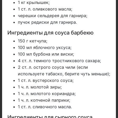
1 кг крылышек;
1 ст. л. оливкового масла;
черешки сельдерея для гарнира;
пучок редиски для гарнира.
Ингредиенты для соуса барбекю
150 г кетчупа;
100 мл яблочного уксуса;
100 мл бурбона или виски;
4 ст. л. темного тростникового сахара;
2 ст. л. острого соуса чили (если
используете табаско, берите чуть меньше);
1 ст. л. вустерского соуса;
1 ч. л. молотой зиры;
1 ч. л. молотого кориандра;
1 ч. л. копченой паприки;
1 ст. л. сливочного масла.
Ингредиенты для сырного соуса