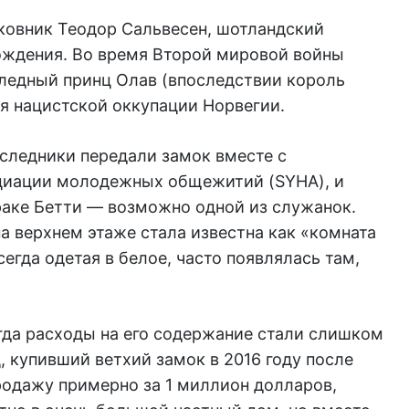
лковник Теодор Сальвесен, шотландский
ождения. Во время Второй мировой войны
следный принц Олав (впоследствии король
я нацистской оккупации Норвегии.
аследники передали замок вместе с
циации молодежных общежитий (SYHA), и
раке Бетти — возможно одной из служанок.
на верхнем этаже стала известна как «комната
сегда одетая в белое, часто появлялась там,
гда расходы на его содержание стали слишком
 купивший ветхий замок в 2016 году после
продажу примерно за 1 миллион долларов,