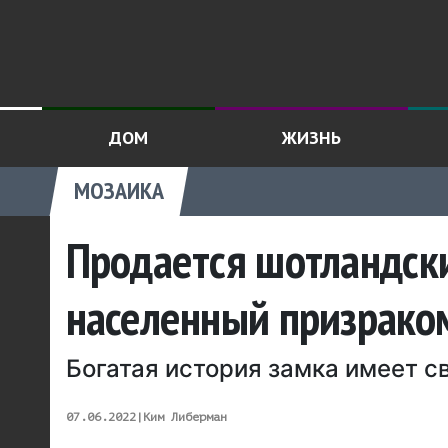
ДОМ
ЖИЗНЬ
МОЗАИКА
Продается шотландски
населенный призрако
Богатая история замка имеет с
07.06.2022
|
Ким Либерман