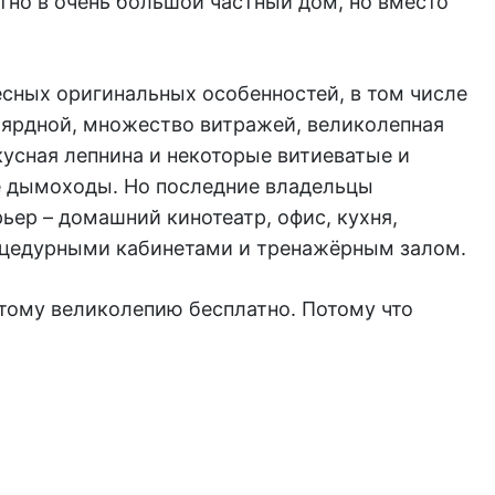
тно в очень большой частный дом, но вместо
есных оригинальных особенностей, в том числе
льярдной, множество витражей, великолепная
кусная лепнина и некоторые витиеватые и
 дымоходы. Но последние владельцы
ер – домашний кинотеатр, офис, кухня,
оцедурными кабинетами и тренажёрным залом.
этому великолепию бесплатно. Потому что