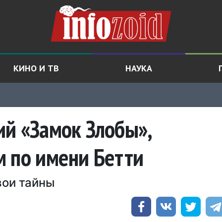
КИНО И ТВ
НАУКА
й «Замок Злобы»,
м по имени Бетти
вои тайны