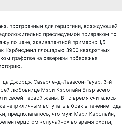
ека, построенный для герцогини, враждующей
редположительно преследуемой призраком по
ажу по цене, эквивалентной примерно 1,5
к Карбисдейл площадью 3900 квадратных
ском графстве на северном побережье
историю.
когда Джордж Сазерленд-Левесон-Гауэр, 3-й
своей любовнице Мэри Кэролайн Блэр всего
ти своей первой жены. В то время считалось
е неприличным вступать в брак в течение года
ки, предполагалось, что муж Мэри Кэролайн,
релен герцогом «случайно» во время охоты,