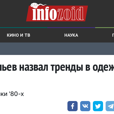
КИНО И ТВ
НАУКА
льев назвал тренды в оде
ки '80-х