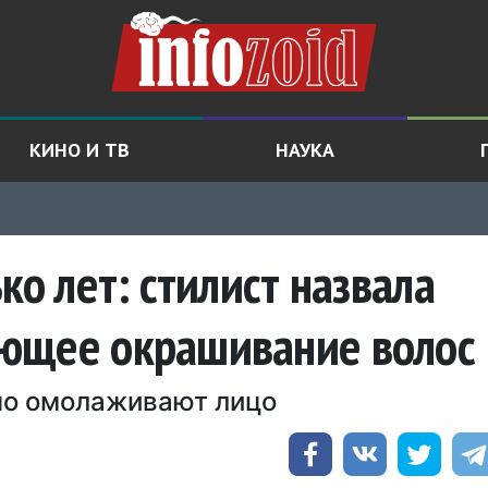
КИНО И ТВ
НАУКА
ко лет: стилист назвала
ющее окрашивание волос
но омолаживают лицо