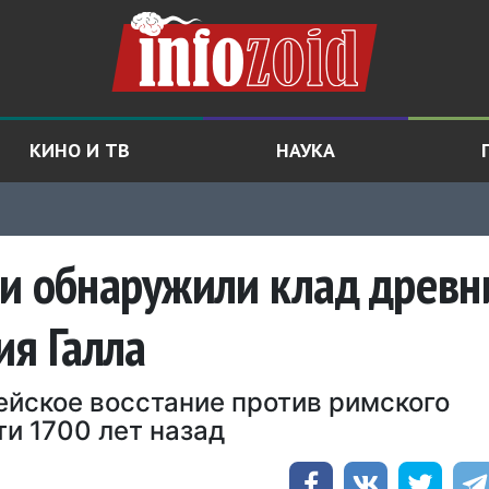
КИНО И ТВ
НАУКА
ги обнаружили клад древн
ия Галла
ейское восстание против римского
и 1700 лет назад