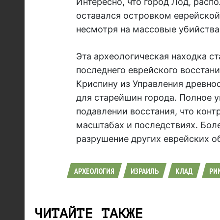
Интересно, что город Лод, распо
оставался островком еврейской
несмотря на массовые убийства
Эта археологическая находка с
последнего еврейского восстани
Криспину из Управления древно
для старейшин города. Полное 
подавлении восстания, что конт
масштабах и последствиях. Боле
разрушение других еврейских о
АРХЕОЛОГИЯ
ИЗРАИЛЬ
КЛАД
РИ
ЧИТАЙТЕ ТАКЖЕ