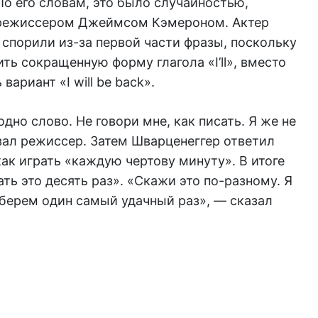
. По его словам, это было случайностью,
с режиссером Джеймсом Кэмероном. Актер
 спорили из-за первой части фразы, поскольку
ть сокращенную форму глагола «I’ll», вместо
вариант «I will be back».
дно слово. Не говори мне, как писать. Я же не
азал режиссер. Затем Шварценеггер ответил
как играть «каждую чертову минуту». В итоге
ть это десять раз». «Скажи это по-разному. Я
берем один самый удачный раз», — сказал