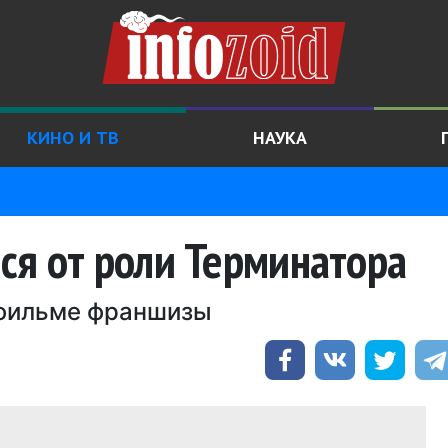
КИНО И ТВ
НАУКА
ся от роли Терминатора
м фильме франшизы