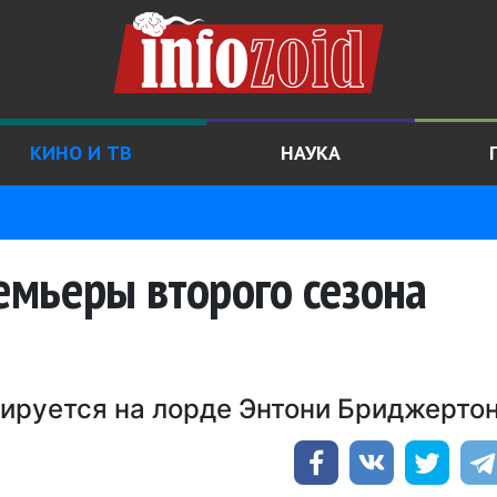
КИНО И ТВ
НАУКА
ремьеры второго сезона
ируется на лорде Энтони Бриджерто