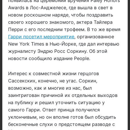
появилась на церемонии вручения Paley Нonors
Awards в Лос-Анджелесе, где вышла в свет в
новом роскошном наряде, чтобы поздравить
своего хорошего знакомого, актера Тайлера
Перри с его последним трофеем. В то же время
Гарри посетил мероприятие
, организованное
New York Times в Нью-Йорке, где дал интервью
журналисту Эндрю Росс Соркину. Об этой
новости сообщило издание People.
Интерес к совместной жизни герцогов
Сассекских, конечно, не угас. Соркин,
возможно, как и многие из нас, был
заинтригован причиной их отдельных выходов
на публику и решил уточнить ситуацию у
самого Гарри. Ответ принца получился
уклончивым, но он вполне готов был обсудить
бесконечные слухи о предстоящем разводе с