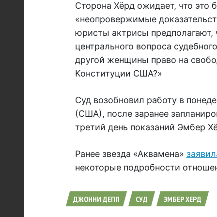
Сторона Хёрд ожидает, что это 
«неопровержимые доказательств
юристы актрисы предполагают, 
центрального вопроса судебного
другой женщины право на свобод
Конституции США?»
Суд возобновил работу в понед
(США), после заранее запланиро
третий день показаний Эмбер Хё
Ранее звезда «Аквамена»
заявил
некоторые подробности отноше
ДЖОННИ ДЕПП
СУД
ЭМБЕР ХЕРД